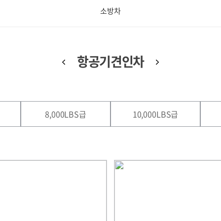
소방차
항공기견인차
8,000LBS급
10,000LBS급