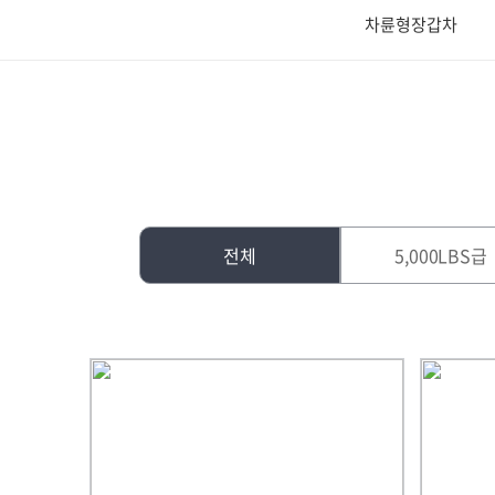
차륜형장갑차
전체
5,000LBS급