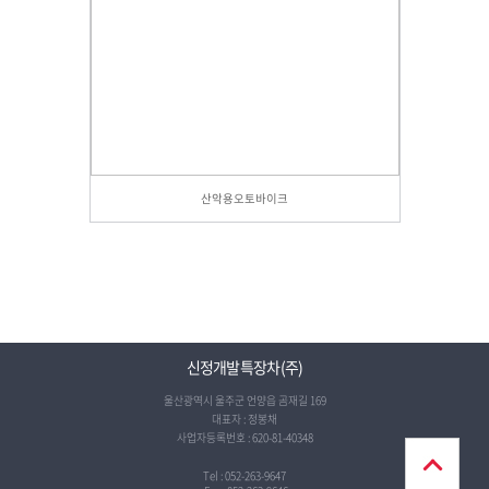
산악용오토바이크
신정개발특장차(주)
울산광역시 울주군 언양읍 곰재길 169
대표자 : 정봉채
사업자등록번호 : 620-81-40348
Tel : 052-263-9647